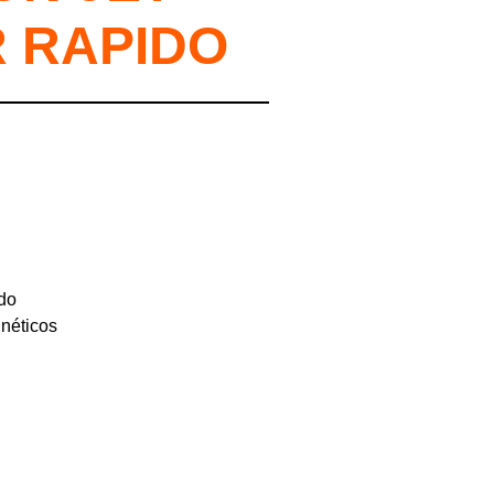
R RAPIDO
ado
néticos