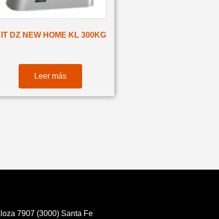
IT DZ NEW HOME KL 300KG
Leer más
loza 7907 (3000) Santa Fe