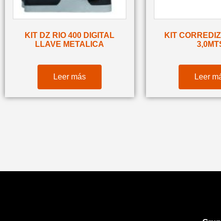
KIT DZ RIO 400 DIGITAL
KIT CORREDI
LLAVE METALICA
3,0MT
Leer más
Leer m