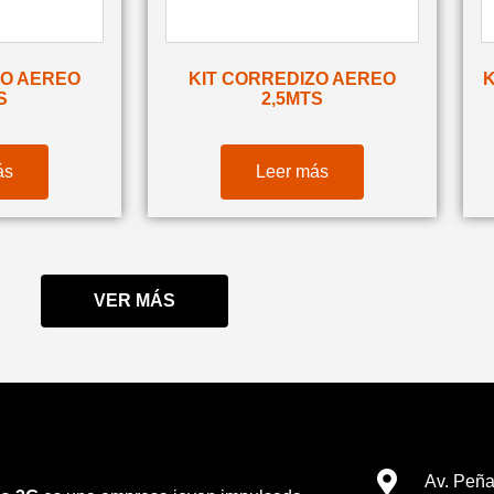
ZO AEREO
KIT CORREDIZO AEREO
K
S
2,5MTS
ás
Leer más
VER MÁS
Av. Peña