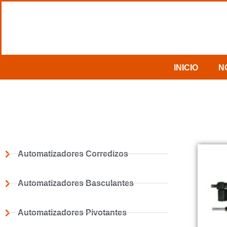
INICIO
N
Automatizadores Corredizos
Automatizadores Basculantes
Automatizadores Pivotantes