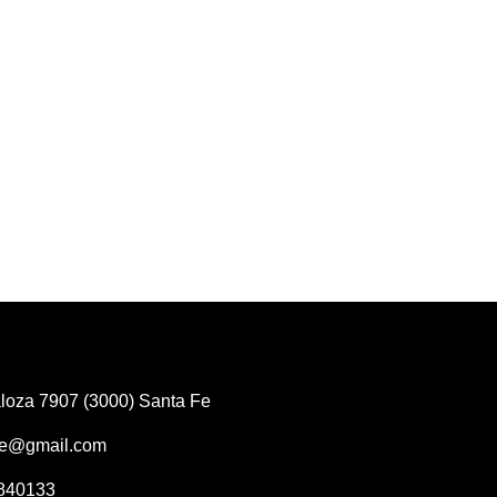
loza 7907 (3000) Santa Fe
fe@gmail.com
4840133