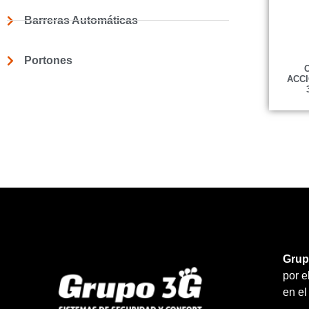
Barreras Automáticas
Portones
ACC
Grup
por 
en el