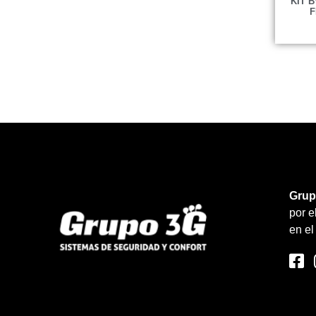
KIT 
F
Grup
por 
en el