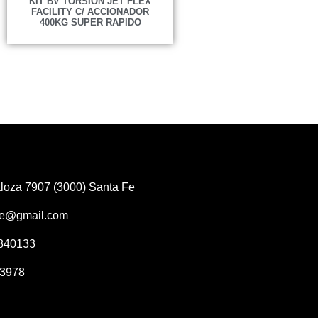
KIT BV TORSION JET FLEX
FACILITY C/ ACCIONADOR
400KG SUPER RAPIDO
loza 7907 (3000) Santa Fe
fe@gmail.com
4840133
13978