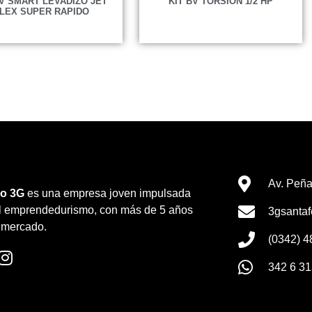
BV SMART LEVADIZO JET
KIT BV TORSION 1/2 HP
LEX SUPER RAPIDO
Av. Peña
o 3G
es una empresa joven impulsada
el emprendedurismo, con más de 5 años
3gsanta
 mercado.
(0342) 
342 6 3